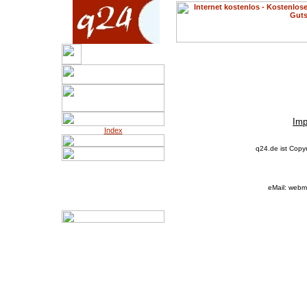
Imp
Index
q24.de ist Copy
eMail: webm